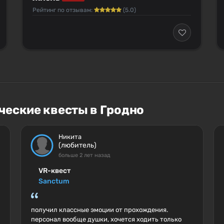
Рейтинг по отзывам:
(5.0)
ческие квесты в Гродно
Никита
(любитель)
больше 2 лет назад
VR-квест
Sanctum
получил классные эмоции от прохождения.
персонал вообще душки, хочется ходить только