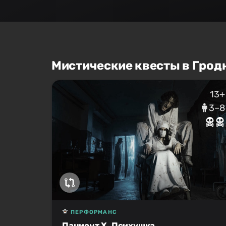
Мистические квесты в Грод
13+
3–8
ПЕРФОРМАНС
Пациент Х. Психушка