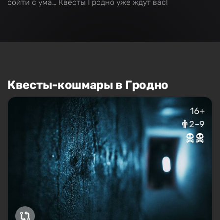
сойти с ума… Квесты Гродно уже ждут вас!
Квесты-кошмары в Гродно
16+
2–9