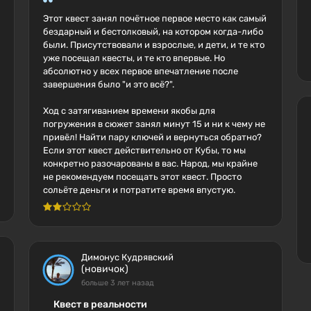
Этот квест занял почётное первое место как самый
бездарный и бестолковый, на котором когда-либо
были. Присутствовали и взрослые, и дети, и те кто
уже посещал квесты, и те кто впервые. Но
абсолютно у всех первое впечатление после
завершения было "и это всё?".
Ход с затягиванием времени якобы для
погружения в сюжет занял минут 15 и ни к чему не
привёл! Найти пару ключей и вернуться обратно?
Если этот квест действительно от Кубы, то мы
конкретно разочарованы в вас. Народ, мы крайне
не рекомендуем посещать этот квест. Просто
сольёте деньги и потратите время впустую.
Димонус Кудрявский
(новичок)
больше 3 лет назад
Квест в реальности