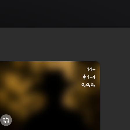
14+
1–4