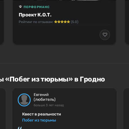
ПЕРФОРМАНС
Проект К.О.Т.
Рейтинг по отзывам:
(5.0)
ы «Побег из тюрьмы» в Гродно
Евгений
(любитель)
больше 3 лет назад
Квест в реальности
Побег из тюрьмы