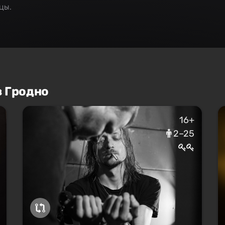
цы.
в Гродно
16+
2–25