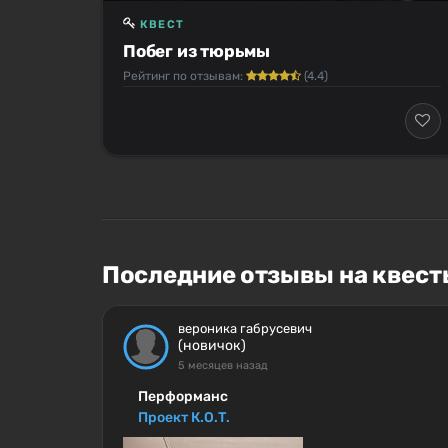
КВЕСТ
Побег из тюрьмы
Рейтинг по отзывам:
(4.4)
Последние отзывы на квест
вероника габрусевич
(новичок)
5 месяцев назад
Перформанс
Проект К.О.Т.