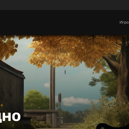
Игр
дно