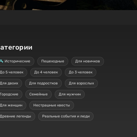
атегории
Исторические
Пешеходные
Для новичков
До 5 человек
До 4 человек
До 3 человек
Для двоих
Для подростков
Для взрослых
Городские
Семейные
Для мужчин
Для женщин
Нестрашные квесты
Древние легенды
Реальные события и люди