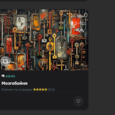
18+
2–10
КВИЗ
Мозгобойня
Рейтинг по отзывам:
(5.0)