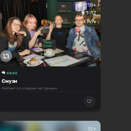
18+
1–12
КВИЗ
Смузи
Рейтинг по отзывам: нет данных
10+