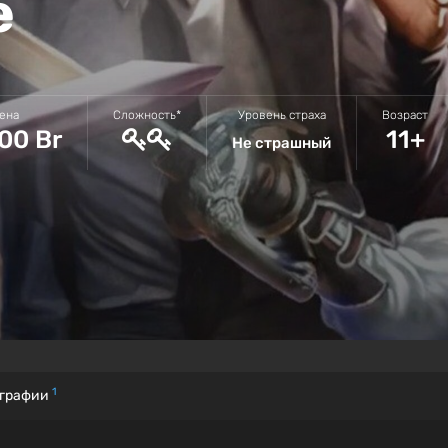
е
ена
Сложность*
Уровень страха
Возраст
00 Br
11+
Не страшный
1
графии