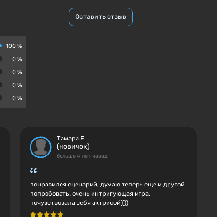
Оставить отзыв
100 %
0 %
0 %
0 %
0 %
Тамара Е.
(новичок)
больше 4 лет назад
понравился сценарий, думаю теперь еще и другой
попробовать. очень интригующая игра,
почувствовала себя актрисой))))