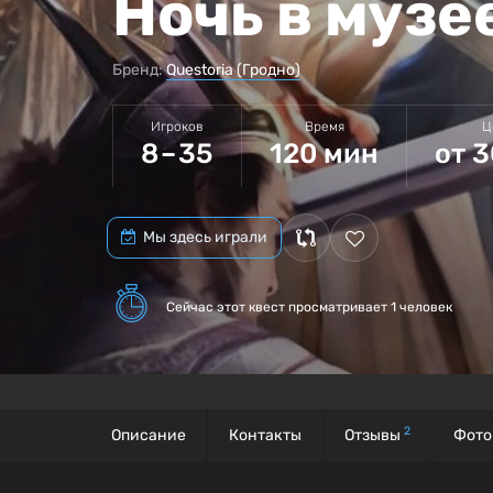
Ночь в музе
Бренд:
Questoria (Гродно)
Игроков
Время
Ц
8 – 35
120 мин
от 3
Мы здесь играли
Сейчас этот квест
просматривает 1 человек
2
Описание
Контакты
Отзывы
Фото