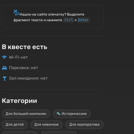
Нашли на сайте опечатку? Выделите
фрагмент текста и нажмите
Ctrl
+
Enter
В квесте есть
Wi-Fi: нет
Парковка: нет
Зал ожидания: нет
Категории
Для большой компании
Исторические
Для детей
Для новичков
Для корпоратива