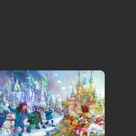
6-9
6–40