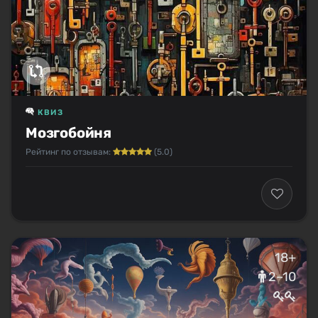
КВИЗ
Мозгобойня
Рейтинг по отзывам:
(5.0)
18+
2–10