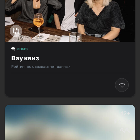
КВИЗ
Вау квиз
Рейтинг по отзывам: нет данных
12+
6–10