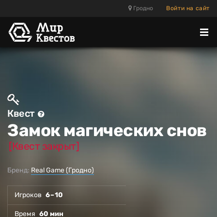
Гродно
Войти на сайт
Отк
ме
Квест
Замок магических снов
[Квест закрыт]
Бренд:
Real Game (Гродно)
Игроков
6 – 10
Время
60 мин