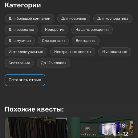
Категории
Для большой компании
Для новичков
Для корпоратива
Для взрослых
Недорогие
На день рождения
Для мужчин
Для женщин
Викторины
Интеллектуальные
Нестрашные квесты
Музыкальные
Состязания
До 12 человек
Оставить отзыв
Похожие квесты:
18+
1–12