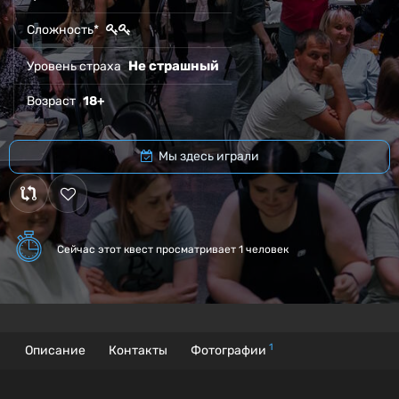
Сложность*
Не страшный
Уровень страха
Возраст
18+
Мы здесь играли
Сейчас этот квест
просматривает 1 человек
1
Описание
Контакты
Фотографии