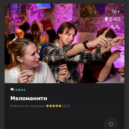
16+
2–10
КВИЗ
Меломанити
Рейтинг по отзывам:
(5.0)