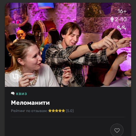
16+
2–10
КВИЗ
Меломанити
Рейтинг по отзывам:
(5.0)