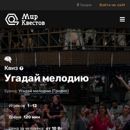
Гродно
Войти на сайт
Отк
ме
Квиз
Угадай мелодию
Бренд:
Угадай мелодию (Гродно)
Игроков
1 – 12
Время
120 мин
Цена за человека
от 10 Br