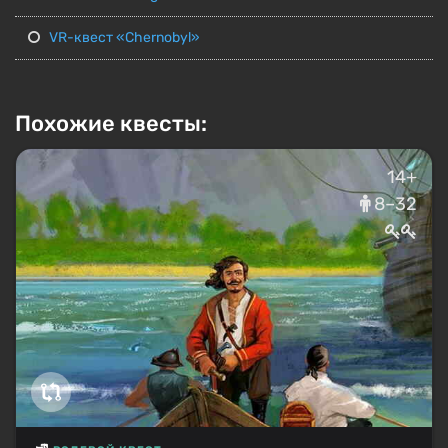
VR-квест «Chernobyl»
Похожие квесты:
14+
8–32